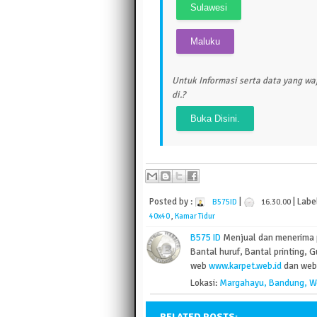
Untuk Informasi serta data yang waj
di.?
Posted by :
|
| Labe
B575ID
16.30.00
40x40
,
Kamar Tidur
B575 ID
Menjual dan menerima
Bantal huruf, Bantal printing, G
web
www.karpet.web.id
dan web 
Lokasi:
Margahayu, Bandung, We
RELATED POSTS: