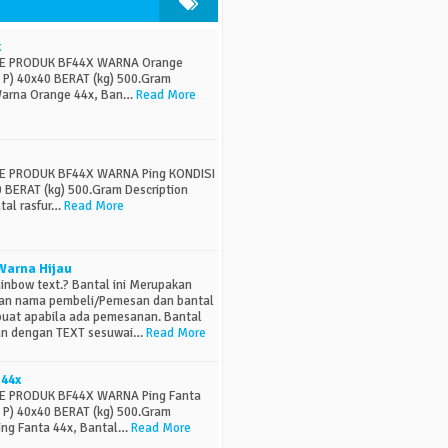
x
ODE PRODUK BF44X WARNA Orange
x P) 40x40 BERAT (kg) 500.Gram
 Warna Orange 44x, Ban…
Read More
ODE PRODUK BF44X WARNA Ping KONDISI
40 BERAT (kg) 500.Gram Description
tal rasfur…
Read More
Warna Hijau
nbow text.? Bantal ini Merupakan
an nama pembeli/Pemesan dan bantal
ibuat apabila ada pemesanan. Bantal
san dengan TEXT sesuwai…
Read More
 44x
ODE PRODUK BF44X WARNA Ping Fanta
x P) 40x40 BERAT (kg) 500.Gram
Ping Fanta 44x, Bantal…
Read More