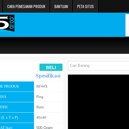
CARA PEMESANAN PRODUK
BANTUAN
PETA SITUS
Spesifikasi
DE PRODUK
BF44X
RNA
Ping
DISI
Baru
 (L x T x P)
40x40
AT (kg)
500.Gram