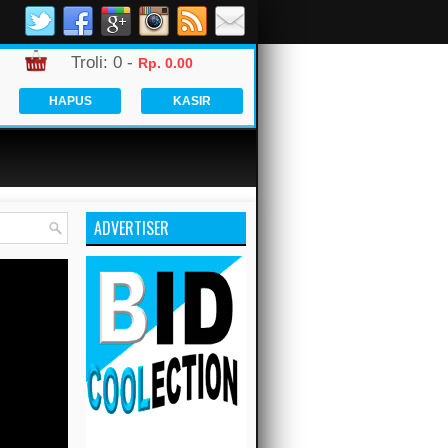
Troli:
0
-
Rp. 0.00
HAPUS
KASIR
ADVERTISER