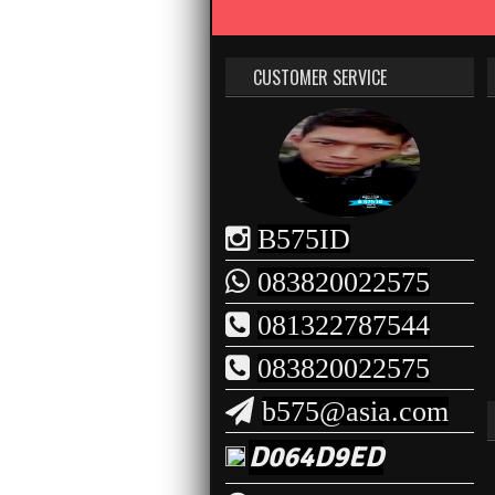
CUSTOMER SERVICE
B575ID
083820022575
081322787544
083820022575
b575@asia.com
D064D9ED