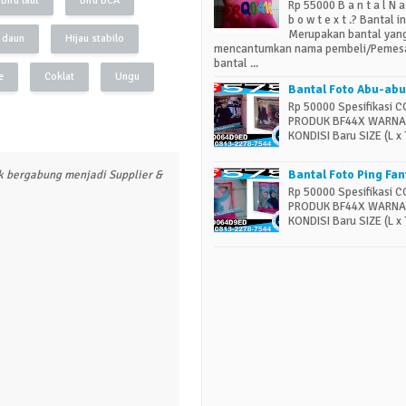
Biru laut
Biru BCA
Rp 55000 B a n t a l N a
b o w t e x t .? Bantal in
Merupakan bantal yan
 daun
Hijau stabilo
mencantumkan nama pembeli/Pemes
bantal ...
e
Coklat
Ungu
Bantal Foto Abu-abu
Rp 50000 Spesifikasi 
PRODUK BF44X WARNA
KONDISI Baru SIZE (L x T 
 bergabung menjadi Supplier &
Bantal Foto Ping Fan
Rp 50000 Spesifikasi 
PRODUK BF44X WARNA 
KONDISI Baru SIZE (L x T 