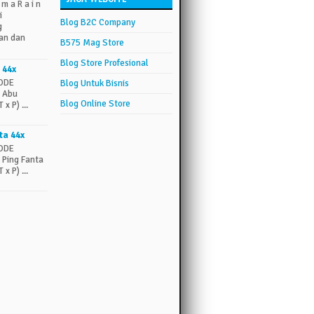
 m a R a i n
i
Blog B2C Company
g
an dan
B575 Mag Store
Blog Store Profesional
 44x
CODE
Blog Untuk Bisnis
 Abu
Blog Online Store
x P) ...
ta 44x
CODE
Ping Fanta
x P) ...