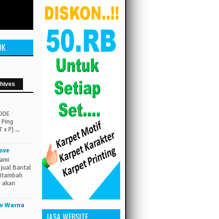
OK
hives
CODE
Ping
x P) ...
ove
Kami
jual Bantal
 ditambah
g akan
ow Warna
JASA WEBSITE