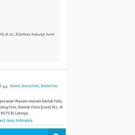
ib di isi, Silahkan hubungi kami
l:
Bantal
,
Bantal Foto
,
Bantal Foto
 pesanan Macam-macam bantal Foto,
uling Foto, Bantal Cinta (Love) DLL. di
B575 ID Lainnya.
st Java, Indonesia