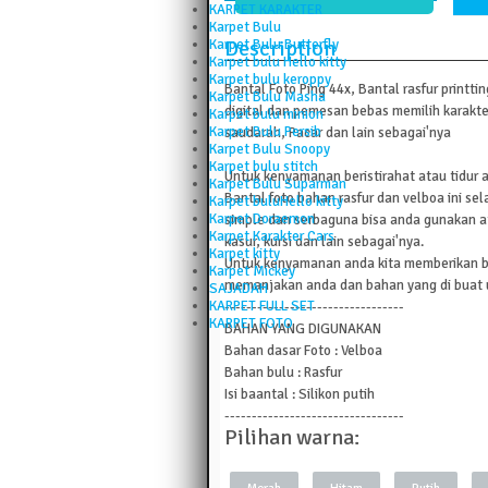
KARPET KARAKTER
Karpet Bulu
Description
Karpet Bulu Butterfly
Karpet bulu Hello kitty
Karpet bulu keroppy
Bantal Foto Ping 44x, Bantal rasfur printti
Karpet Bulu Masha
digital dan pemesan bebas memilih karakte
Karpet bulu minion
Karpet Bulu Persib
saudarah, Pacar dan lain sebagai'nya
Karpet Bulu Snoopy
Karpet bulu stitch
Untuk kenyamanan beristirahat atau tidur 
Karpet Bulu Suparman
Bantal foto bahan rasfur dan velboa ini sel
Karpet buluHello kitty
Karpet Doraemon
simple dan serbaguna bisa anda gunakan at
Karpet Karakter Cars
kasur, kursi dan lain sebagai'nya.
Karpet kitty
Untuk kenyamanan anda kita memberikan b
Karpet Mickey
memanjakan anda dan bahan yang di buat u
SAJADAH
KARPET FULL SET
---------------------------------
KARPET FOTO
BAHAN YANG DIGUNAKAN
Bahan dasar Foto : Velboa
Bahan bulu : Rasfur
Isi baantal : Silikon putih
---------------------------------
Pilihan warna: