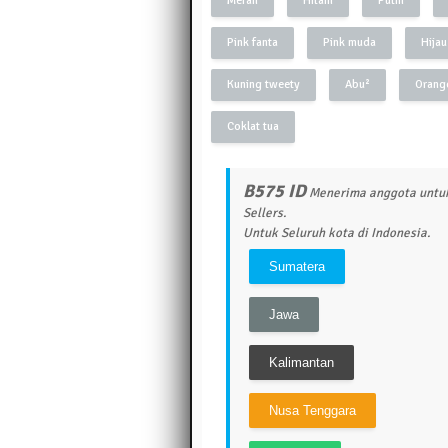
Merah
Hitam
Putih
Pink fanta
Pink muda
Hijau
Kuning tweety
Abu²
Orang
Coklat tua
B575 ID
Menerima anggota untuk
Sellers.
Untuk Seluruh kota di Indonesia.