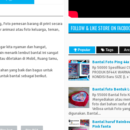
ng, Foto pemesan barang di print secara
FOLLOW & LIKE STORE ON FACBO
r animasi atau foto keluarga, teman,
agar kita nyaman dan hangat,
Popular
Tags
Arc
ain menarik lembut bantal ini sangat
au diletakan di Mobil, Ruang tamu,
Bantal Foto Ping 44x
Rp 50000 Spesifikasi 
ahan yang baik dan bagus untuk
PRODUK BF44X WARNA 
ntuk bantal sebagai berikut.
KONDISI Baru SIZE (L x T 
Bantal foto Bentuk L
Rp 55000 Bantal foto 
Menyediakan atau men
foto dari bahan rasfur
Velboa untuk Foto yan
digunakan. Bantal...
Bantal huruf Rainb
Pink fanta